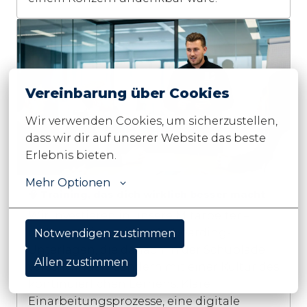
Vereinbarung über Cookies
Wir verwenden Cookies, um sicherzustellen, 
dass wir dir auf unserer Website das beste 
Erlebnis bieten.
Mehr Optionen
🧠 Training, das dich wirklich besser macht
Wir investieren in unsere Mitarbeiter – 
nicht mit einmaligen Onboarding-
Notwendigen zustimmen
Unterlagen, die danach in der Schublade 
Allen zustimmen
verschwinden, sondern mit einer Kultur des 
kontinuierlichen Lernens. Klare 
Einarbeitungsprozesse, eine digitale 